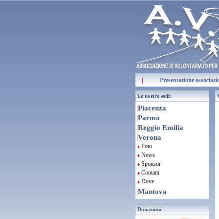
|
Presentazione associazi
Le nostre sedi:
V
|
Piacenza
|
Parma
|
Reggio Emilia
|
Verona
Foto
♦
News
♦
Sponsor
♦
Contatti
♦
Dove
♦
|
Mantova
Donazioni