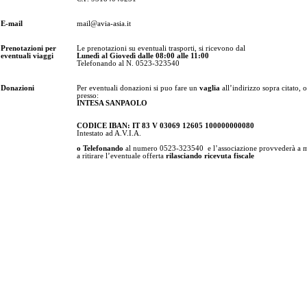
E-mail
mail@avia-asia.it
Prenotazioni per
Le prenotazioni su eventuali trasporti, si ricevono dal
eventuali viaggi
Lunedì al Giovedì dalle 08:00 alle 11:00
Telefonando al N. 0523-323540
Donazioni
Per eventuali donazioni si puo fare un
vaglia
all’indirizzo sopra citato,
presso:
INTESA SANPAOLO
CODICE IBAN: IT 83 V 03069 12605 100000000080
Intestato ad A.V.I.A.
o Telefonando
al numero 0523-323540
e l’associazione provvederà a 
a ritirare l’eventuale offerta
rilasciando ricevuta fiscale