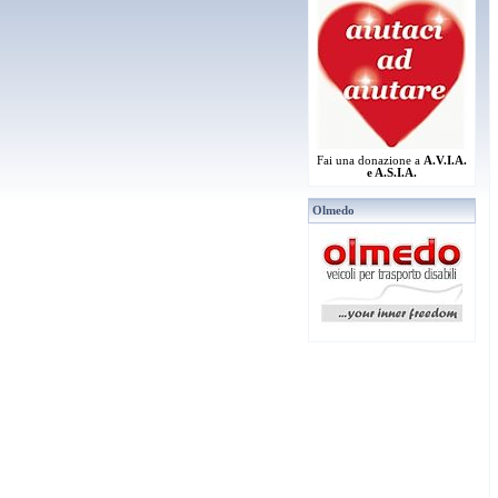
Fai una donazione a
A.V.I.A.
e A.S.I.A.
Olmedo