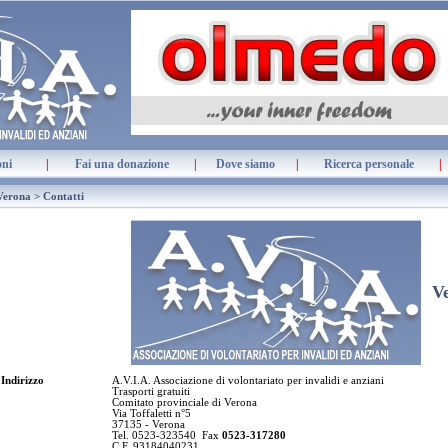
oni
|
Fai una donazione
|
Dove siamo
|
Ricerca personale
|
erona > Contatti
V
Indirizzo
A.V.I.A. Associazione di volontariato per invalidi e anziani
Trasporti gratuiti
Comitato provinciale di Verona
Via Toffaletti n°5
37135 - Verona
Tel. 0523-323540
Fax
0523-317280
C.F. 93184040231