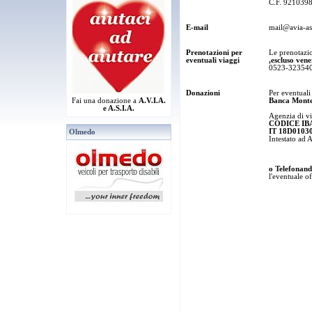
C.F. 921039
E-mail
mail@avia-asi
Prenotazioni per
Le prenotazi
eventuali viaggi
,escluso vene
0523-323540
Donazioni
Per eventuali
Fai una donazione a
A.V.I.A.
Banca Monte 
e A.S.I.A.
Agenzia di vi
CODICE IB
IT 18D0103
Olmedo
Intestato ad A
o Telefonan
l'eventuale o