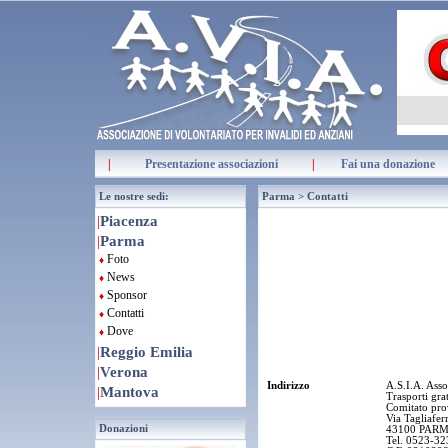
|
Presentazione associazioni
|
Fai una donazione
Le nostre sedi:
Parma > Contatti
|
Piacenza
|
Parma
Foto
♦
News
♦
Sponsor
♦
Contatti
♦
Dove
♦
|
Reggio Emilia
|
Verona
Indirizzo
A.S.I.A. Asso
|
Mantova
Trasporti grat
Comitato pro
Via Tagliafer
Donazioni
43100 PAR
Tel. 0523-3